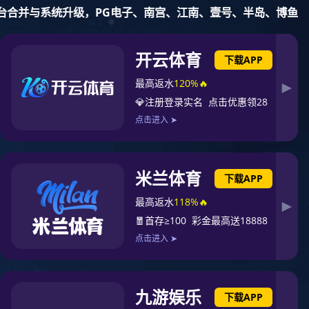
墙
人才中心
联系高德娱乐
站内搜索
你的位置
网站高德娱乐
新闻动态
企业新闻
信微处
为您推荐
圳市
，高德
南山区人大常委会副主任、区总工会主席路玉萍率队莅临高德娱乐电子开展集成电路产业调研