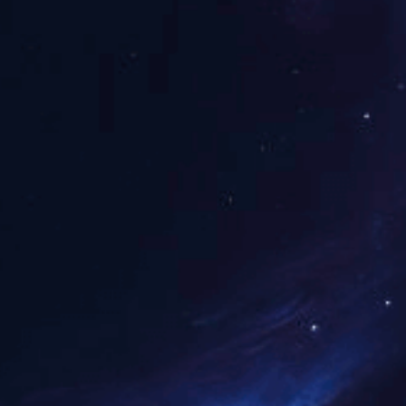
热烈祝贺我司顺利
2月17日，根据《
财政委联合会审，我
企业”证书，成为深
圳市高新技术企业”
圳市高新技术行业中
2012-02-28
5018
热烈祝贺我司顺利
2012年1月，从中
展的若干政策》的规
关单位对我司的认可
模范作用，不断开拓
2012-02-28
4693