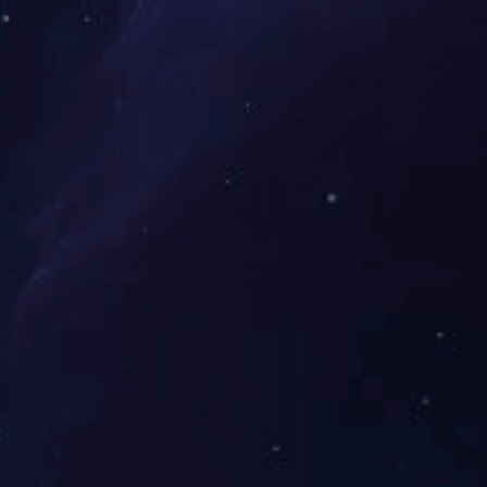
1年度总结表彰大会暨2012迎新晚会隆重召开
，高德娱乐电子在威尼斯酒店隆重召开主题为 “芯梦想，新起点，新飞
大会暨2012迎新晚会。 大会由副总裁邓玉良主持。公司总裁叶劲
取得的业绩和亮点，并对2012年的工作进行了规划部署。 公司董
新春贺辞，并寄望大家新的一年里在经营班子的领导下，共
通过“双软认证”被认定为软件企业
市软件行业协会初审和由市科工贸信委、发改委、国税局和地税局组
顺利通过“双软认证”，被认定为“深圳市软件企业”！ “双软认证
软件产品的登记；企业申请双软认证除了获得软件企业和软件产
对企业知识产权的一种保护方式，更可以让企业享受国家提供给
&nbs