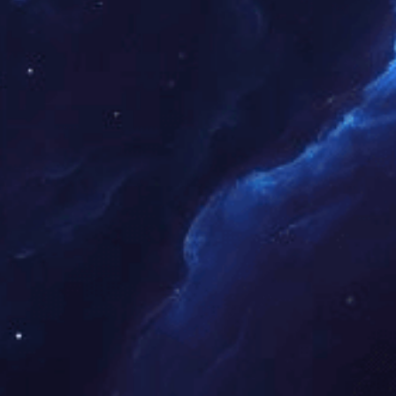
通过“深圳市高新技术企业”认定
深圳市高新技术企业认定和考核办法》，经专家评审和市科工贸信
公司获得由深圳市科工贸信委和深圳市财政委颁发的“深圳市高
圳科技资助并重点扶持的高新技术单位。 高德娱乐顺利通过并获
认定证书，对于公司的发展具有十分重要的意义。这充分证明我
的技术领先水平，也是对我司研发实力的最
通过“集成电路设计企业”认定
国半导体行业协会传来喜讯，我司符合《鼓励软件产业和集成电路
定，被认定为“集成电路设计企业”。我司能够顺利通过认定，是
和肯定。 今后，我司将再接再励，一如既往在集成电路领域发
创新，为集成电路产业发展做出贡献而不懈努力！