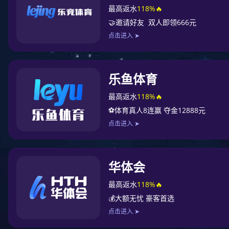
娱乐 将不负重望，
功”的高德娱乐精神
2012-11-08
5896
炫我青春 一诺千金
2012年4月12日
签约仪式，签约仪式
总、人力资源分管副
绩效管理将公司的战
系，此时高德娱乐 
2012-04-25
7608
热烈祝贺我司荣获
2012年2月，在国