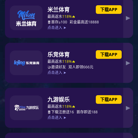
企业精神——敬业
2024-07-11
2608
企业精神——成功
2024-07-11
3407
加载更多