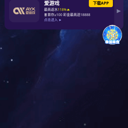
环境风貌
关于高德娱乐
公司简介
企业历程
技术实力
质量方针
新闻动态
企业新闻