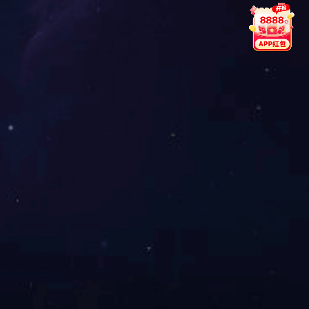
高德娱乐
企业精神
员工天地
环境风貌
法律声明
法律条款
隐私声明
网站地图
高德娱乐-科技赋能场景,让娱乐更有
趣!