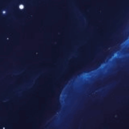
潮，大家轮番上阵，身姿轻快灵动。小小的毽子在脚尖翻飞，时
个人都尽情投入其中，抛开拘谨，尽情享受运动带来的轻松与快
留下满场温暖与欢乐。
香四溢，大家围聚在一起，共同许下美好心愿，分享松软可口的