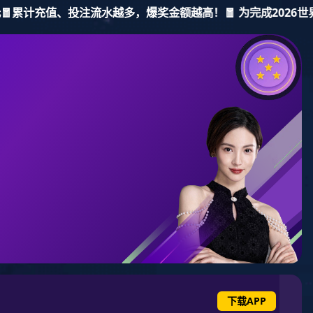
乐
关于高德娱乐
新闻动态
高德娱乐
荣誉
貌
力——高德娱乐电子3月员工生日